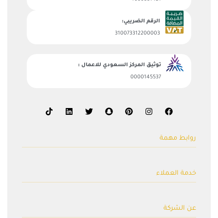
الرقم الضريبي:
310073312200003
توثيق المركز السعودي للاعمال :
0000145537
روابط مهمة
السلة
خدمة العملاء
المتجر
صمم منتجك
طلب تصنيع خاص
الأسئلة الشائعة
عن الشركة
طلبات الكميات
سياسة الإرجاع والإستبدال